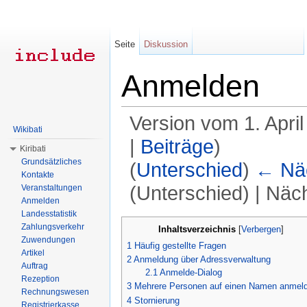
Seite
Diskussion
Anmelden
Version vom 1. Apri
Wikibati
|
Beiträge
)
Kiribati
Grundsätzliches
(
Unterschied
)
← Näc
Kontakte
(Unterschied) | Näc
Veranstaltungen
Anmelden
Wechseln zu:
Navigation
,
Suche
Landesstatistik
Zahlungsverkehr
Inhaltsverzeichnis
[
Verbergen
]
Zuwendungen
1
Häufig gestellte Fragen
Artikel
2
Anmeldung über Adressverwaltung
Auftrag
2.1
Anmelde-Dialog
Rezeption
3
Mehrere Personen auf einen Namen anmel
Rechnungswesen
4
Stornierung
Registrierkasse