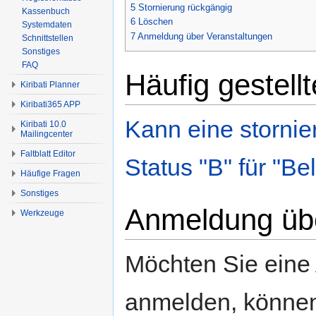
5
Stornierung rückgängig
Kassenbuch
6
Löschen
Systemdaten
7
Anmeldung über Veranstaltungen
Schnittstellen
Sonstiges
FAQ
Häufig gestell
Kiribati Planner
Kiribati365 APP
Kann eine stornie
Kiribati 10.0
Mailingcenter
Faltblatt Editor
Status "B" für "B
Häufige Fragen
Sonstiges
Anmeldung übe
Werkzeuge
Möchten Sie eine 
anmelden, können