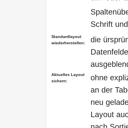
Spaltenübe
Schrift un
Standardlayout
die ürsprün
wiederherstellen:
Datenfelder
ausgeblend
Aktuelles Layout
ohne expli
sichern:
an der Tab
neu gelade
Layout auc
nach Sorti