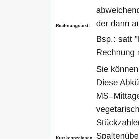
abweichend
der dann a
Rechnungstext:
Bsp.: satt 
Rechnung n
Sie können 
Diese Abkür
MS=Mittag
vegetarisch
Stückzahle
Spaltenübe
Kurzkennzeichen