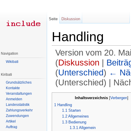
Seite
Diskussion
Handling
Version vom 20. Ma
Navigation
(
Diskussion
|
Beiträ
Wikibati
(
Unterschied
)
← Näc
Kiribati
(Unterschied) | Näc
Grundsätzliches
Kontakte
Wechseln zu:
Navigation
,
Suche
Veranstaltungen
Inhaltsverzeichnis
[
Verbergen
]
Anmelden
1
Handling
Landesstatistik
1.1
Starten
Zahlungsverkehr
Zuwendungen
1.2
Allgemeines
Artikel
1.3
Bedienung
Auftrag
1.3.1
Allgemein