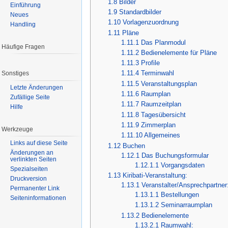
1.8
Bilder
Einführung
1.9
Standardbilder
Neues
1.10
Vorlagenzuordnung
Handling
1.11
Pläne
1.11.1
Das Planmodul
Häufige Fragen
1.11.2
Bedienelemente für Pläne
1.11.3
Profile
1.11.4
Terminwahl
Sonstiges
1.11.5
Veranstaltungsplan
Letzte Änderungen
1.11.6
Raumplan
Zufällige Seite
1.11.7
Raumzeitplan
Hilfe
1.11.8
Tagesübersicht
1.11.9
Zimmerplan
Werkzeuge
1.11.10
Allgemeines
Links auf diese Seite
1.12
Buchen
Änderungen an
1.12.1
Das Buchungsformular
verlinkten Seiten
1.12.1.1
Vorgangsdaten
Spezialseiten
1.13
Kiribati-Veranstaltung:
Druckversion
1.13.1
Veranstalter/Ansprechpartner
Permanenter Link
1.13.1.1
Bestellungen
Seiteninformationen
1.13.1.2
Seminarraumplan
1.13.2
Bedienelemente
1.13.2.1
Raumwahl: