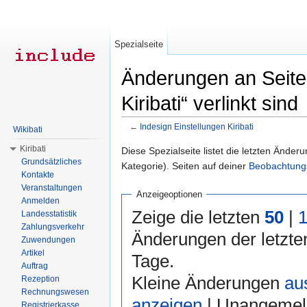
Spezialseite
Änderungen an Seiten
Kiribati“ verlinkt sind
←
Indesign Einstellungen Kiribati
Wikibati
Wechseln zu:
Navigation
,
Suche
Kiribati
Diese Spezialseite listet die letzten Änder
Grundsätzliches
Kategorie). Seiten auf deiner
Beobachtungs
Kontakte
Veranstaltungen
Anzeigeoptionen
Anmelden
Zeige die letzten
50
|
Landesstatistik
Zahlungsverkehr
Änderungen der letzt
Zuwendungen
Artikel
Tage.
Auftrag
Kleine Änderungen
au
Rezeption
Rechnungswesen
anzeigen
| Unangemel
Registrierkasse