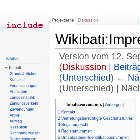
Projektseite
Diskussion
Wikibati:Imp
Version vom 12. Se
Wikibati
(
Diskussion
|
Beiträ
Kiribati
Grundsätzliches
(
Unterschied
)
← Näc
Kontakte
(Unterschied) | Näc
Veranstaltungen
Anmelden
Wechseln zu:
Navigation
,
Suche
Landesstatistik
Zahlungsverkehr
Inhaltsverzeichnis
[
Verbergen
]
Zuwendungen
1
Kontakt:
Artikel
2
Vertretungsberechtigte Geschäftsführer:
Auftrag
3
Registergericht:
Rezeption
4
Registernummer:
Rechnungswesen
5
Umsatzsteuer-Identifikationsnummer:
Registrierkasse