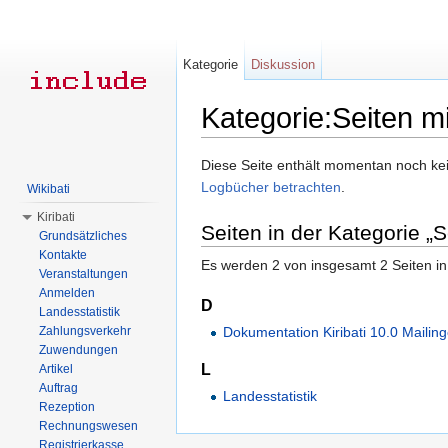
Kategorie
Diskussion
Kategorie:Seiten mi
Wechseln zu:
Navigation
,
Suche
Diese Seite enthält momentan noch kein
Logbücher betrachten
.
Wikibati
Kiribati
Seiten in der Kategorie „S
Grundsätzliches
Kontakte
Es werden 2 von insgesamt 2 Seiten in
Veranstaltungen
Anmelden
D
Landesstatistik
Dokumentation Kiribati 10.0 Mailin
Zahlungsverkehr
Zuwendungen
L
Artikel
Auftrag
Landesstatistik
Rezeption
Rechnungswesen
Registrierkasse